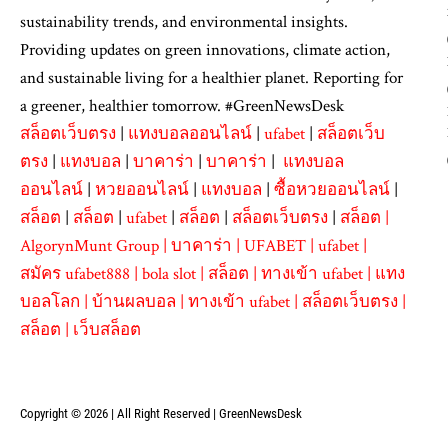
sustainability trends, and environmental insights.
Providing updates on green innovations, climate action,
and sustainable living for a healthier planet. Reporting for
a greener, healthier tomorrow. #GreenNewsDesk
สล็อตเว็บตรง
|
แทงบอลออนไลน์
|
ufabet
|
สล็อตเว็บ
ตรง
|
แทงบอล
|
บาคาร่า
|
บาคาร่า
|
แทงบอล
ออนไลน์
|
หวยออนไลน์
|
แทงบอล
|
ซื้อหวยออนไลน์
|
สล็อต
|
สล็อต
|
ufabet
|
สล็อต
|
สล็อตเว็บตรง
|
สล็อต
|
AlgorynMunt Group
|
บาคาร่า
|
UFABET
|
ufabet
|
สมัคร ufabet888
|
bola slot
|
สล็อต
|
ทางเข้า ufabet
|
แทง
บอลโลก
|
บ้านผลบอล
|
ทางเข้า ufabet
|
สล็อตเว็บตรง
|
สล็อต
|
เว็บสล็อต
Copyright © 2026 | All Right Reserved |
GreenNewsDesk