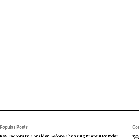
Popular Posts
Co
Key Factors to Consider Before Choosing Protein Powder
We 